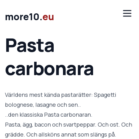
Hoppa till innehåll
Öppn
more10.
eu
Pasta
carbonara
Världens mest kända pastarätter: Spagetti
bolognese, lasagne och sen..
..den klassiska Pasta carbonaran.
Pasta, ägg, bacon och svartpeppar. Och ost. Och
grädde. Och allsköns annat som slängs på.